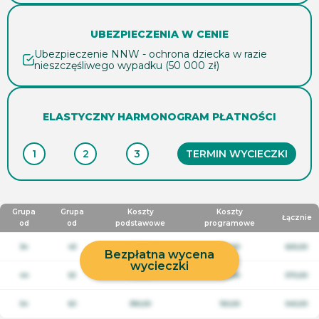
UBEZPIECZENIA W CENIE
Ubezpieczenie NNW - ochrona dziecka w razie
nieszczęśliwego wypadku (50 000 zł)
ELASTYCZNY HARMONOGRAM PŁATNOŚCI
1
2
3
TERMIN WYCIECZKI
Grupa
Grupa
Koszty
Koszty
Łącznie
od
od
podstawowe
programowe
34
43
450,00
150,00
600,00
Bezpłatna wycena
wycieczki
44
53
420,00
150,00
570,00
54
60
390,00
150,00
540,00