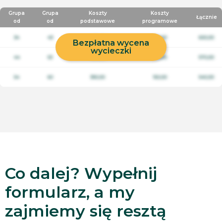
Grupa
Grupa
Koszty
Koszty
Łącznie
od
od
podstawowe
programowe
34
43
450,00
150,00
600,00
Bezpłatna wycena
wycieczki
44
53
420,00
150,00
570,00
54
60
390,00
150,00
540,00
Co dalej? Wypełnij
formularz, a my
zajmiemy się resztą