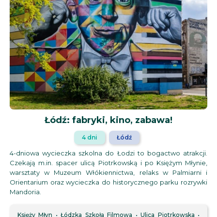
Łódź: fabryki, kino, zabawa!
4 dni
Łódź
4-dniowa wycieczka szkolna do Łodzi to bogactwo atrakcji.
Czekają m.in. spacer ulicą Piotrkowską i po Księżym Młynie,
warsztaty w Muzeum Włókiennictwa, relaks w Palmiarni i
Orientarium oraz wycieczka do historycznego parku rozrywki
Mandoria.
Księży Młyn
Łódzka Szkoła Filmowa
Ulica Piotrkowska