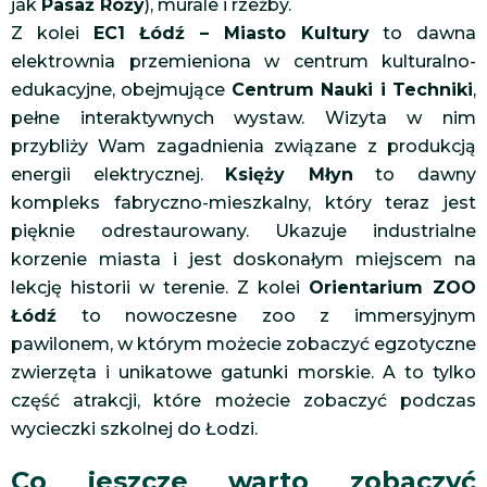
jak
Pasaż Róży
), murale i rzeźby.
Z kolei
EC1 Łódź – Miasto Kultury
to dawna
elektrownia przemieniona w centrum kulturalno-
edukacyjne, obejmujące
Centrum Nauki i Techniki
,
pełne interaktywnych wystaw. Wizyta w nim
przybliży Wam zagadnienia związane z produkcją
energii elektrycznej.
Księży Młyn
to dawny
kompleks fabryczno-mieszkalny, który teraz jest
pięknie odrestaurowany. Ukazuje industrialne
korzenie miasta i jest doskonałym miejscem na
lekcję historii w terenie. Z kolei
Orientarium ZOO
Łódź
to nowoczesne zoo z immersyjnym
pawilonem, w którym możecie zobaczyć egzotyczne
zwierzęta i unikatowe gatunki morskie. A to tylko
część atrakcji, które możecie zobaczyć podczas
wycieczki szkolnej do Łodzi.
Co jeszcze warto zobaczyć