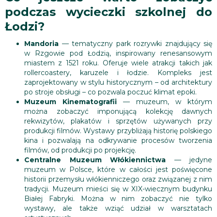
podczas wycieczki szkolnej do
Łodzi?
Mandoria
— tematyczny park rozrywki znajdujący się
w Rzgowie pod Łodzią, inspirowany renesansowym
miastem z 1521 roku. Oferuje wiele atrakcji takich jak
rollercoastery, karuzele i łodzie. Kompleks jest
zaprojektowany w stylu historycznym – od architektury
po stroje obsługi – co pozwala poczuć klimat epoki.
Muzeum Kinematografii
— muzeum, w którym
można zobaczyć imponującą kolekcję dawnych
rekwizytów, plakatów i sprzętów używanych przy
produkcji filmów. Wystawy przybliżają historię polskiego
kina i pozwalają na odkrywanie procesów tworzenia
filmów, od produkcji po projekcję.
Centralne Muzeum Włókiennictwa
— jedyne
muzeum w Polsce, które w całości jest poświęcone
historii przemysłu włókienniczego oraz związanej z nim
tradycji. Muzeum mieści się w XIX-wiecznym budynku
Białej Fabryki. Można w nim zobaczyć nie tylko
wystawy, ale także wziąć udział w warsztatach