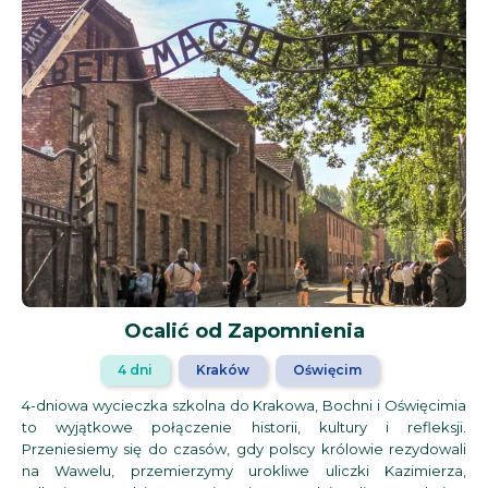
Ocalić od Zapomnienia
4 dni
Kraków
Oświęcim
4-dniowa wycieczka szkolna do Krakowa, Bochni i Oświęcimia
to wyjątkowe połączenie historii, kultury i refleksji.
Przeniesiemy się do czasów, gdy polscy królowie rezydowali
na Wawelu, przemierzymy urokliwe uliczki Kazimierza,