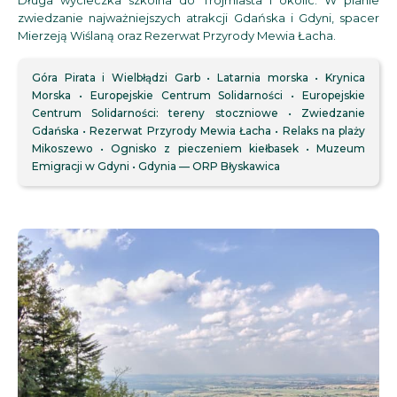
Długa wycieczka szkolna do Trójmiasta i okolic. W planie
zwiedzanie najważniejszych atrakcji Gdańska i Gdyni, spacer
Mierzeją Wiślaną oraz Rezerwat Przyrody Mewia Łacha.
Góra Pirata i Wielbłądzi Garb
Latarnia morska
Krynica
Morska
Europejskie Centrum Solidarności
Europejskie
Centrum Solidarności: tereny stoczniowe
Zwiedzanie
Gdańska
Rezerwat Przyrody Mewia Łacha
Relaks na plaży
Mikoszewo
Ognisko z pieczeniem kiełbasek
Muzeum
Emigracji w Gdyni
Gdynia — ORP Błyskawica