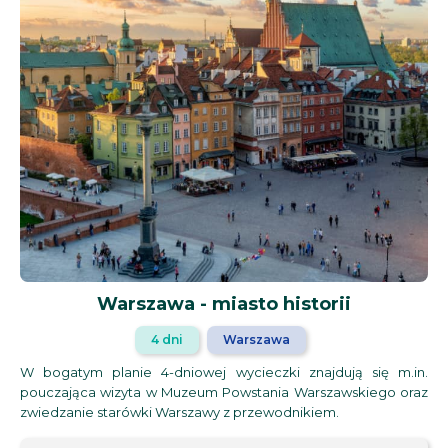
Warszawa - miasto historii
4 dni
Warszawa
W bogatym planie 4-dniowej wycieczki znajdują się m.in.
pouczająca wizyta w Muzeum Powstania Warszawskiego oraz
zwiedzanie starówki Warszawy z przewodnikiem.