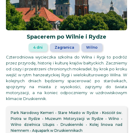
Spacerem po Wilnie i Rydze
4 dni
Zagranica
Wilno
Czterodniowa wycieczka szkolna do Wilna i Rygi to podróż
przez przyrodę, historię i kulturę krajów bałtyckich. Zaczniemy
od ciszy i przestrzeni chronionych mokradeł, by krok po kroku
wejść w rytm hanzeatyckiej Rygi i wielokulturowego Wilna. W
kolejnych dniach będziemy spacerować po starówkach,
spojrzymy na miasta z wysokości, zajrzymy do świata
motoryzacji, a na koniec odpoczniemy w uzdrowiskowym
klimacie Druskiennik.
Park Narodowy Kemeri
Stare Miasto w Rydze
Kościół św.
Piotra w Rydze
Muzeum Motoryzacji w Rydze
Wilno
Wilno dzielnica Užupis
Druskienniki
Kolej linowa nad
Niemnem
Aquapark w Druskiennikach