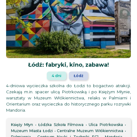
Łódź: fabryki, kino, zabawa!
4 dni
Łódź
4-dniowa wycieczka szkolna do Łodzi to bogactwo atrakcji.
Czekają m.in. spacer ulicą Piotrkowską i po Księżym Młynie,
warsztaty w Muzeum Włókiennictwa, relaks w Palmiarni i
Orientarium oraz wycieczka do historycznego parku rozrywki
Mandoria.
Księży Młyn
Łódzka Szkoła Filmowa
Ulica Piotrkowska
Muzeum Miasta Łodzi
Centralne Muzeum Włókiennictwa
Palmiarnia
Centrum Nauki i Techniki EC1
Mandoria