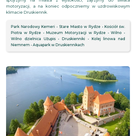
spojrzymy na miasta z wysokości, zajrzymy do świata
motoryzacji, a na koniec odpoczniemy w uzdrowiskowym
klimacie Druskiennik.
Park Narodowy Kemeri
Stare Miasto w Rydze
Kościół św.
Piotra w Rydze
Muzeum Motoryzacji w Rydze
Wilno
Wilno dzielnica Užupis
Druskienniki
Kolej linowa nad
Niemnem
Aquapark w Druskiennikach