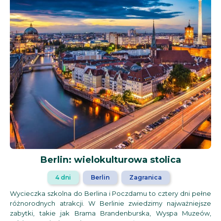
Berlin: wielokulturowa stolica
4 dni
Berlin
Zagranica
Wycieczka szkolna do Berlina i Poczdamu to cztery dni pełne
różnorodnych atrakcji. W Berlinie zwiedzimy najważniejsze
zabytki, takie jak Brama Brandenburska, Wyspa Muzeów,