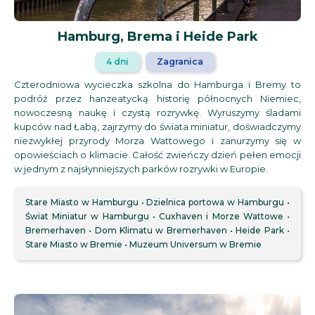
Hamburg, Brema i Heide Park
4 dni
Zagranica
Czterodniowa wycieczka szkolna do Hamburga i Bremy to
podróż przez hanzeatycką historię północnych Niemiec,
nowoczesną naukę i czystą rozrywkę. Wyruszymy śladami
kupców nad Łabą, zajrzymy do świata miniatur, doświadczymy
niezwykłej przyrody Morza Wattowego i zanurzymy się w
opowieściach o klimacie. Całość zwieńczy dzień pełen emocji
w jednym z najsłynniejszych parków rozrywki w Europie.
Stare Miasto w Hamburgu
Dzielnica portowa w Hamburgu
Świat Miniatur w Hamburgu
Cuxhaven i Morze Wattowe
Bremerhaven
Dom Klimatu w Bremerhaven
Heide Park
Stare Miasto w Bremie
Muzeum Universum w Bremie