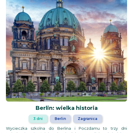
Berlin: wielka historia
3 dni
Berlin
Zagranica
Wycieczka szkolna do Berlina i Poczdamu to trzy dni