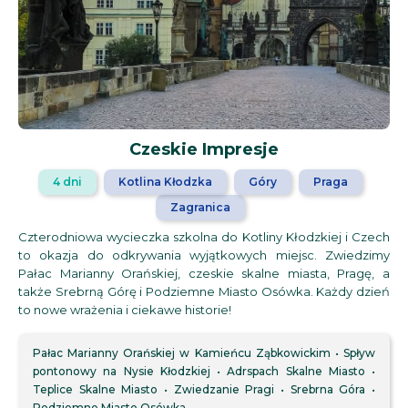
Czeskie Impresje
4 dni
Kotlina Kłodzka
Góry
Praga
Zagranica
Czterodniowa wycieczka szkolna do Kotliny Kłodzkiej i Czech
to okazja do odkrywania wyjątkowych miejsc. Zwiedzimy
Pałac Marianny Orańskiej, czeskie skalne miasta, Pragę, a
także Srebrną Górę i Podziemne Miasto Osówka. Każdy dzień
to nowe wrażenia i ciekawe historie!
Pałac Marianny Orańskiej w Kamieńcu Ząbkowickim
Spływ
pontonowy na Nysie Kłodzkiej
Adrspach Skalne Miasto
Teplice Skalne Miasto
Zwiedzanie Pragi
Srebrna Góra
Podziemne Miasto Osówka